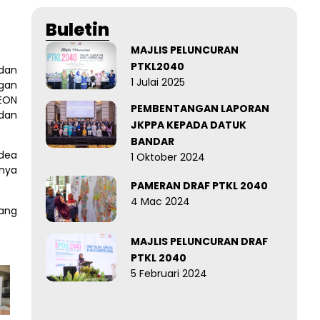
Buletin
MAJLIS PELUNCURAN
PTKL2040
 dan
1 Julai 2025
ngan
AEON
PEMBENTANGAN LAPORAN
 dan
JKPPA KEPADA DATUK
BANDAR
dea
1 Oktober 2024
nya
PAMERAN DRAF PTKL 2040
4 Mac 2024
ang
MAJLIS PELUNCURAN DRAF
PTKL 2040
5 Februari 2024