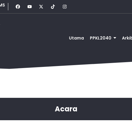
MS
0
Utama
PPKL2040
Arki
Acara