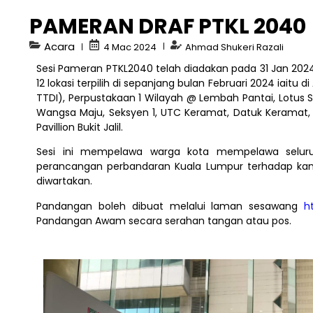
PAMERAN DRAF PTKL 2040
Acara
4 Mac 2024
Ahmad Shukeri Razali
Sesi Pameran PTKL2040 telah diadakan pada 31 Jan 2024
12 lokasi terpilih di sepanjang bulan Februari 2024 iai
TTDI), Perpustakaan 1 Wilayah @ Lembah Pantai, Lotus 
Wangsa Maju, Seksyen 1, UTC Keramat, Datuk Keramat, 
Pavillion Bukit Jalil.
Sesi ini mempelawa warga kota mempelawa selur
perancangan perbandaran Kuala Lumpur terhadap ka
diwartakan.
Pandangan boleh dibuat melalui laman sesawang
h
Pandangan Awam secara serahan tangan atau pos.